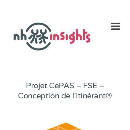
Passer
au
contenu
Projet CePAS – FSE –
Conception de l’Itinérant®